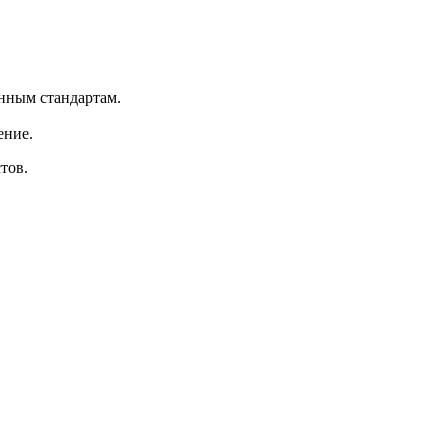
нным стандартам.
ение.
тов.