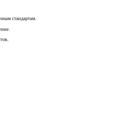
нным стандартам.
ение.
тов.