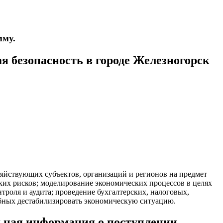
мму.
 безопасность в городе Железногорск
яйствующих субъектов, организаций и регионов на предмет
ских рисков; моделирование экономических процессов в целях
троля и аудита; проведение бухгалтерских, налоговых,
обных дестабилизировать экономическую ситуацию.
льная информация о поступлении,