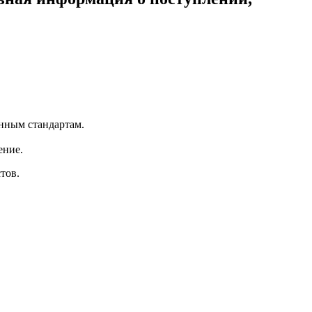
нным стандартам.
ение.
тов.