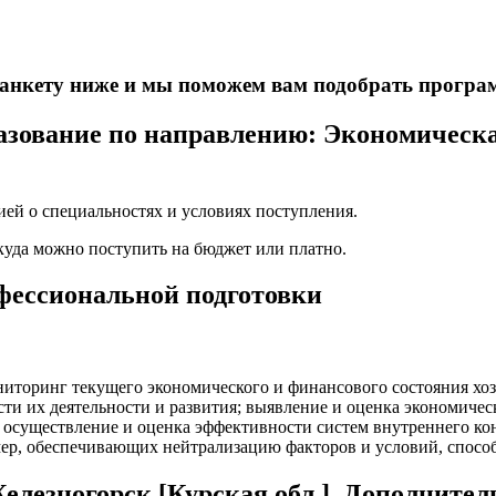
е анкету ниже и мы поможем вам подобрать програ
зование по направлению: Экономическая
ей о специальностях и условиях поступления.
 куда можно поступить на бюджет или платно.
офессиональной подготовки
иторинг текущего экономического и финансового состояния хоз
сти их деятельности и развития; выявление и оценка экономиче
 осуществление и оценка эффективности систем внутреннего кон
мер, обеспечивающих нейтрализацию факторов и условий, спос
Железногорск [Курская обл.]. Дополните