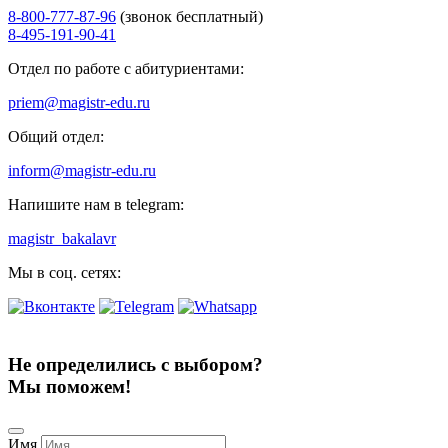
8-800-777-87-96
(звонок бесплатный)
8-495-191-90-41
Отдел по работе с абитуриентами:
priem@magistr-edu.ru
Общий отдел:
inform@magistr-edu.ru
Напишите нам в telegram:
magistr_bakalavr
Мы в соц. сетях:
Не определились с выбором?
Мы поможем!
Имя