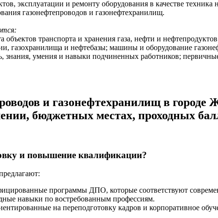
уктов, эксплуатации и ремонту оборудования в качестве техника
ования газонефтепроводов и газонефтехранилищ.
ются:
 объектов транспорта и хранения газа, нефти и нефтепродуктов
и, газохранилища и нефтебазы; машины и оборудование газонеф
ь, знания, умения и навыки подчиненных работников; первичны
оводов и газонефтехранилищ в городе Же
нии, бюджетных местах, проходных балл
товку и повышение квалификации?
предлагают:
фицированные программы ДПО, которые соответствуют совреме
ладные навыки по востребованным профессиям.
ентированные на переподготовку кадров и корпоративное обуч