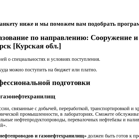
е анкету ниже и мы поможем вам подобрать програ
зование по направлению: Сооружение и 
ск [Курская обл.]
ей о специальностях и условиях поступления.
 куда можно поступить на бюджет или платно.
офессиональной подготовки
и газонефтехранилищ
сии, связанные с добычей, переработкой, транспортировкой и хр
имической промышленности, в лабораториях. Сможете о
бслужива
ральные нефтепродуктопроводы, перевалочных нефтебазы и нал
й».
онефтепроводов и газонефтехранилищ»
должен быть готов к пр