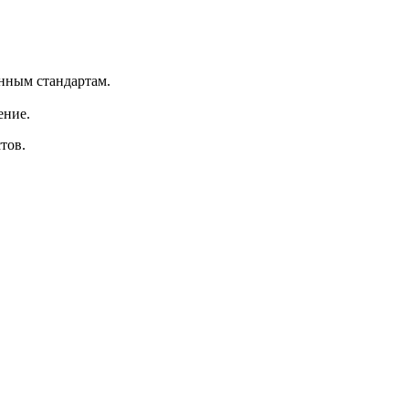
нным стандартам.
ение.
тов.